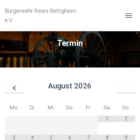
Bürgerwehr freies Rettigheim
e.V.
N
A
V
I
Termin
G
A
T
I
O
N
U
August
2026
M
S
C
H
Mo.
Di.
Mi.
Do.
Fr.
Sa.
So.
A
L
1
2
T
E
N
3
4
5
6
7
8
9