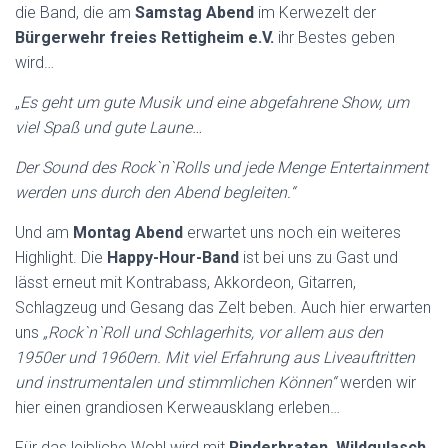
die Band, die am
Samstag Abend
im Kerwezelt der
Bürgerwehr freies Rettigheim e.V.
ihr Bestes geben
wird…
„
Es geht um gute Musik und eine abgefahrene Show, um
viel Spaß und gute Laune…
Der Sound des Rock`n`Rolls und jede Menge Entertainment
werden uns durch den Abend begleiten.“
Und am
Montag
Abend
erwartet uns noch ein weiteres
Highlight. Die
Happy-Hour-Band
ist bei uns zu Gast und
lässt erneut mit Kontrabass, Akkordeon, Gitarren,
Schlagzeug und Gesang das Zelt beben. Auch hier erwarten
uns
„Rock`n`Roll und Schlagerhits, vor allem aus den
1950er und 1960ern. Mit viel Erfahrung aus Liveauftritten
und instrumentalen und stimmlichen Können“
werden wir
hier einen grandiosen Kerweausklang erleben…
Für das leibliche Wohl wird mit
Rinderbraten, Wildgulasch