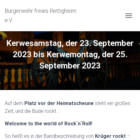
Bürgerwehr freies Rettigheim
e.V.
N
A
V
I
Kerwesamstag, der 23. September
G
A
2023 bis Kerwemontag, der 25.
T
I
September 2023
O
N
U
M
S
C
Auf dem
Platz vor der Heimatscheune
steht ein großes
H
A
Zelt, und die Bude rockt…
L
T
Welcome to the world of Rock`n`Roll!
E
N
So heißt es in der Bandbeschreibung von
Krüger rockt
–