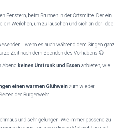
en Fenstern, beim Brunnen in der Ortsmitte. Der ein
te ein Weilchen, um zu lauschen und sich an der Idee
Anwesenden… wenn es auch während dem Singen ganz
t kurze Zeit nach dem Beenden des Vorhabens 😉
em Abend
keinen Umtrunk und Essen
anbieten, wie
ngen einen warmen Glühwein
zum wieder
Seiten der Bürgerwehr.
nschmaus und sehr gelungen. Wie immer passend zu
 wenn du sagst, es wäre dieses Mal nicht so viel